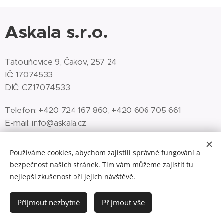
Askala s.r.o.
Tatouňovice 9, Čakov, 257 24
IČ: 17074533
DIČ: CZ17074533
Telefon: +420 724 167 860, +420 606 705 661
E-mail: info@askala.cz
Používáme cookies, abychom zajistili správné fungování a
Informace
bezpečnost našich stránek. Tím vám můžeme zajistit tu
nejlepší zkušenost při jejich návštěvě.
Pravidla ochrany soukromí
Obchodní podmínky
Přijmout nezbytné
Přijmout vše