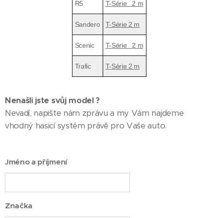
R5
T-Série 2 m
Sandero
T-Série 2 m
Scenic
T-Série 2 m
Trafic
T-Série 2 m
Nenašli jste svůj model ?
Nevadí, napište nám zprávu a my Vám najdeme
vhodný hasicí systém právě pro Vaše auto.
Jméno a příjmení
Značka