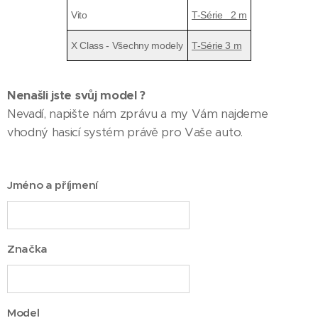
Vito
T-Série 2 m
X Class - Všechny modely
T-Série 3 m
Nenašli jste svůj model ?
Nevadí, napište nám zprávu a my Vám najdeme
vhodný hasicí systém právě pro Vaše auto.
Jméno a příjmení
Značka
Model